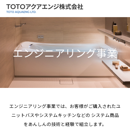
メ
イ
ン
コ
ン
テ
エンジニアリング事業
ン
ツ
に
移
動
エンジニアリング事業では、お客様がご購入されたユ
ニットバスやシステムキッチンなどの
システム商品
をあんしんの技術と経験で組立します。